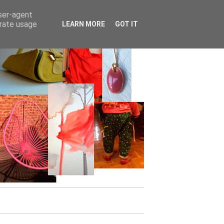
user-agent
erate usage
LEARN MORE
GOT IT