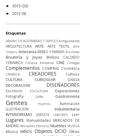
2013
(33)
►
2012
(9)
►
Etiquetas
ABANICOS
ALFOMBRAS Y TAPICES
Antigüedades
ARTE
ARQUITECTURA
ARTE TEXTIL
Arte
Artesanía
BEBES Y MAMAS
Urbano
Bicicletas
Bisutería y Joyas
Bolsos
CALZADO
CINE
CERAMICA
Cerveza Artesanal
Collages
Complementos
COMPRAS
Cosmética
CREADORES
Cultivos
CRAMICA
CULTURA
CURIOSEAR
DANZA
DISEÑADORES
DECORACION
Exposiciones
Escritorio
ESCULTURA
Gastronomía
Fotografía
Gafas
Gentes
Iluminación
Huertos
Indumentaria
ILUSTRACION
INTERIORISMO
JUEGOS
Leer
LABORES
Lugares
Manualidades
MERCADOS DE
Muebles
MADRID
Mercados Efímeros
MUSICA
Objetos
OCIO
NIÑOS
Otros
Música