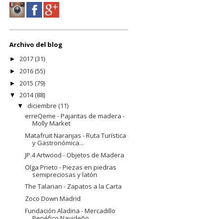
Archivo del blog
2017
(31)
►
2016
(55)
►
2015
(79)
►
2014
(88)
▼
diciembre
(11)
▼
erreQeme - Pajaritas de madera -
Molly Market
Matafruit Naranjas - Ruta Turística
y Gastronómica...
JP.4 Artwood - Objetos de Madera
Olga Prieto - Piezas en piedras
semipreciosas y latón
The Talarian - Zapatos a la Carta
Zoco Down Madrid
Fundación Aladina - Mercadillo
Benéfico Navideño