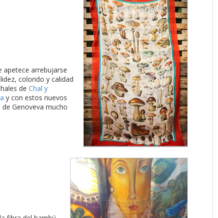
 apetece arrebujarse
lidez, colorido y calidad
chales de
Chal y
ta
y con estos nuevos
s de Genoveva mucho
la fibra del bambú,