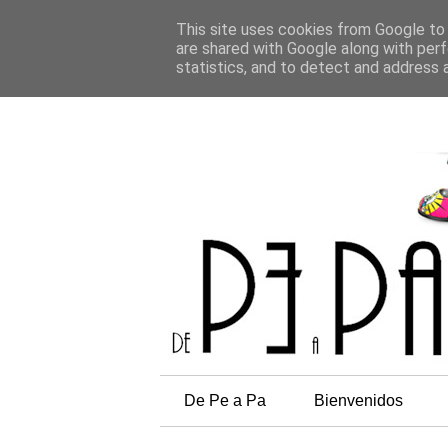
This site uses cookies from Google to d
are shared with Google along with perf
statistics, and to detect and address 
De Pe a Pa
Bienvenidos