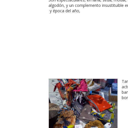
algodón, y un complemento insustituible e
y época del año,
Ta
act
ba
bon