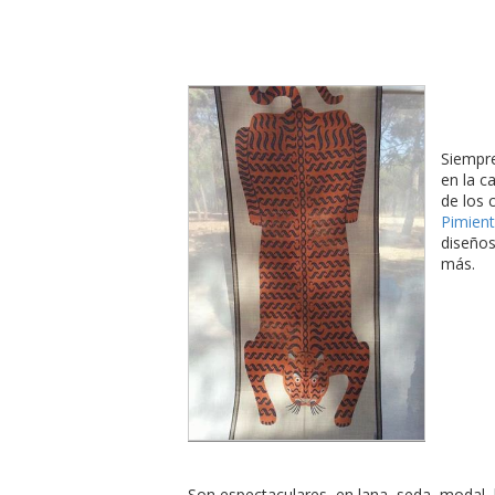
Siempre
en la ca
de los 
Pimien
diseño
más.
Son espectaculares, en lana, seda, modal, 