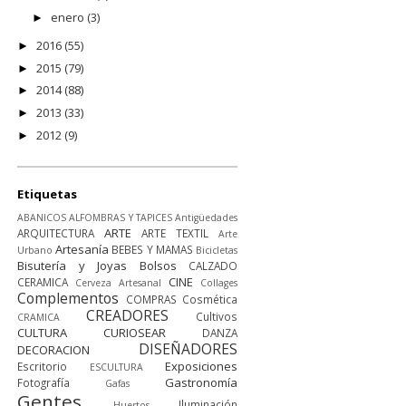
enero
(3)
►
2016
(55)
►
2015
(79)
►
2014
(88)
►
2013
(33)
►
2012
(9)
►
Etiquetas
ABANICOS
ALFOMBRAS Y TAPICES
Antigüedades
ARTE
ARQUITECTURA
ARTE TEXTIL
Arte
Artesanía
BEBES Y MAMAS
Urbano
Bicicletas
Bisutería y Joyas
Bolsos
CALZADO
CINE
CERAMICA
Cerveza Artesanal
Collages
Complementos
COMPRAS
Cosmética
CREADORES
Cultivos
CRAMICA
CULTURA
CURIOSEAR
DANZA
DISEÑADORES
DECORACION
Exposiciones
Escritorio
ESCULTURA
Gastronomía
Fotografía
Gafas
Gentes
Iluminación
Huertos