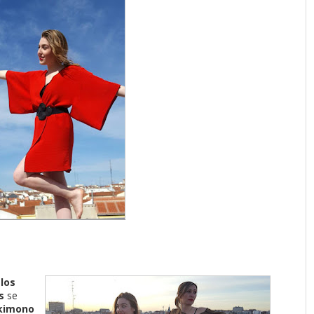
los
os
se
kimono