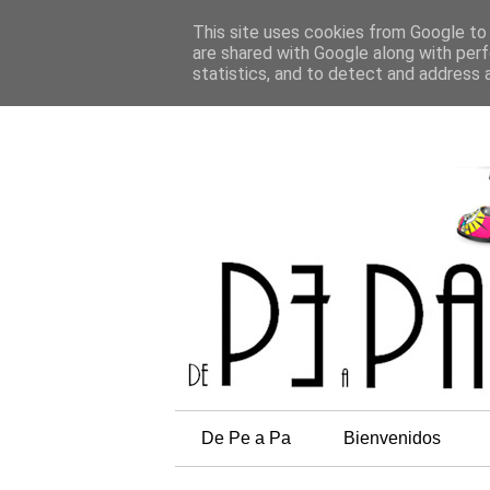
This site uses cookies from Google to d
are shared with Google along with perf
statistics, and to detect and address 
De Pe a Pa
Bienvenidos