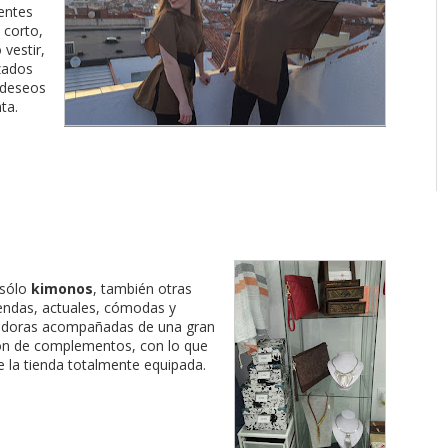
rentes
 corto,
 vestir,
zados
 deseos
nta.
 sólo
kimonos
, también otras
endas, actuales, cómodas y
edoras acompañadas de una gran
ón de complementos, con lo que
e la tienda totalmente equipada.