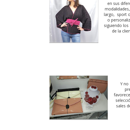
en sus dife
modalidades,
largo, sport o
o personali
siguiendo los
de la clie
Y no
pr
favorec
selecci
sales d