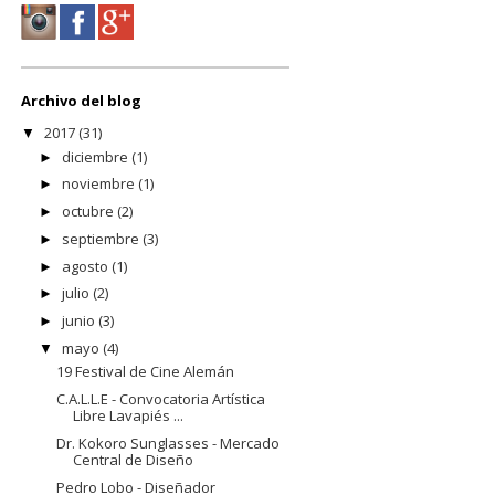
Archivo del blog
2017
(31)
▼
diciembre
(1)
►
noviembre
(1)
►
octubre
(2)
►
septiembre
(3)
►
agosto
(1)
►
julio
(2)
►
junio
(3)
►
mayo
(4)
▼
19 Festival de Cine Alemán
C.A.L.L.E - Convocatoria Artística
Libre Lavapiés ...
Dr. Kokoro Sunglasses - Mercado
Central de Diseño
Pedro Lobo - Diseñador