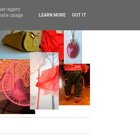
user-agent
erate usage
LEARN MORE
GOT IT