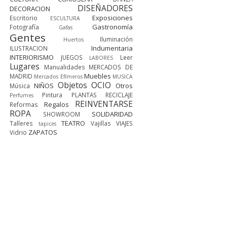
DISEÑADORES
DECORACION
Exposiciones
Escritorio
ESCULTURA
Gastronomía
Fotografía
Gafas
Gentes
Iluminación
Huertos
Indumentaria
ILUSTRACION
INTERIORISMO
JUEGOS
Leer
LABORES
Lugares
Manualidades
MERCADOS DE
Muebles
MADRID
Mercados Efímeros
MUSICA
Objetos
OCIO
NIÑOS
Otros
Música
Pintura
PLANTAS
RECICLAJE
Perfumes
REINVENTARSE
Regalos
Reformas
ROPA
SOLIDARIDAD
SHOWROOM
TEATRO
Talleres
Vajillas
VIAJES
tapices
ZAPATOS
Vidrio