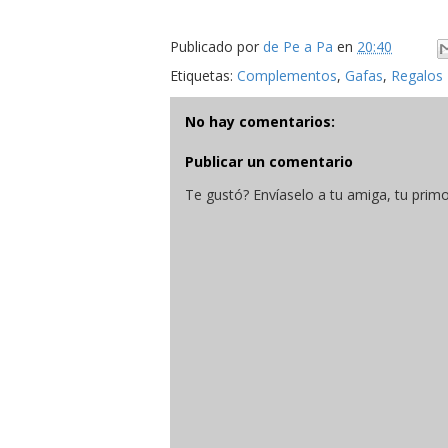
Publicado por
de Pe a Pa
en
20:40
Etiquetas:
Complementos
,
Gafas
,
Regalos
No hay comentarios:
Publicar un comentario
Te gustó? Envíaselo a tu amiga, tu primo,