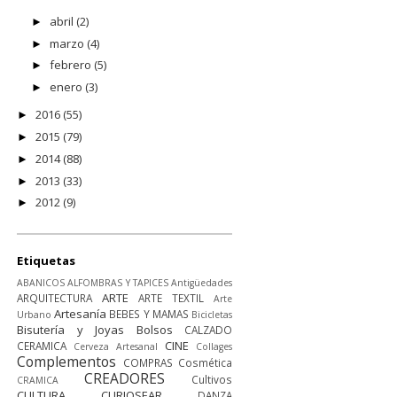
abril
(2)
►
marzo
(4)
►
febrero
(5)
►
enero
(3)
►
2016
(55)
►
2015
(79)
►
2014
(88)
►
2013
(33)
►
2012
(9)
►
Etiquetas
ABANICOS
ALFOMBRAS Y TAPICES
Antigüedades
ARTE
ARQUITECTURA
ARTE TEXTIL
Arte
Artesanía
BEBES Y MAMAS
Urbano
Bicicletas
Bisutería y Joyas
Bolsos
CALZADO
CINE
CERAMICA
Cerveza Artesanal
Collages
Complementos
COMPRAS
Cosmética
CREADORES
Cultivos
CRAMICA
CULTURA
CURIOSEAR
DANZA