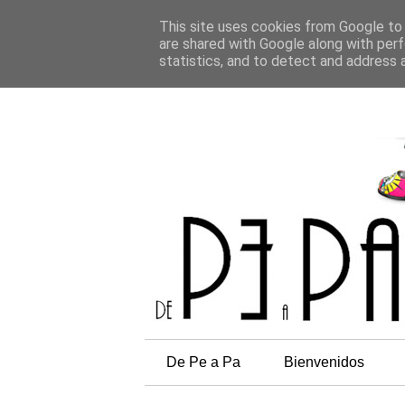
This site uses cookies from Google to d
are shared with Google along with perf
statistics, and to detect and address 
De Pe a Pa
Bienvenidos