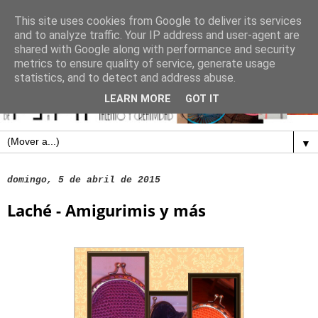
This site uses cookies from Google to deliver its services
and to analyze traffic. Your IP address and user-agent are
shared with Google along with performance and security
metrics to ensure quality of service, generate usage
statistics, and to detect and address abuse.
LEARN MORE
GOT IT
▼
domingo, 5 de abril de 2015
Laché - Amigurimis y más