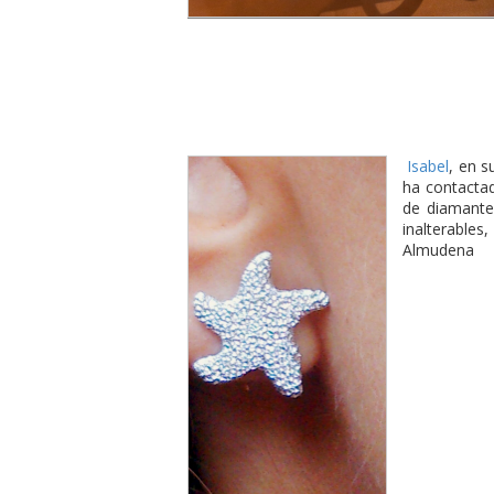
Isabel
, en s
ha contactad
de diamante
inalterable
Almudena