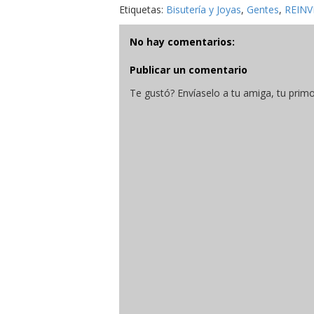
Etiquetas:
Bisutería y Joyas
,
Gentes
,
REIN
No hay comentarios:
Publicar un comentario
Te gustó? Envíaselo a tu amiga, tu primo,