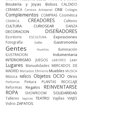
Bisutería y Joyas
Bolsos
CALZADO
CINE
CERAMICA
Cerveza Artesanal
Collages
Complementos
COMPRAS
Cosmética
CREADORES
Cultivos
CRAMICA
CULTURA
CURIOSEAR
DANZA
DISEÑADORES
DECORACION
Exposiciones
Escritorio
ESCULTURA
Gastronomía
Fotografía
Gafas
Gentes
Iluminación
Huertos
Indumentaria
ILUSTRACION
INTERIORISMO
JUEGOS
Leer
LABORES
Lugares
Manualidades
MERCADOS DE
Muebles
MADRID
Mercados Efímeros
MUSICA
Objetos
OCIO
NIÑOS
Otros
Música
Pintura
PLANTAS
RECICLAJE
Perfumes
REINVENTARSE
Regalos
Reformas
ROPA
SOLIDARIDAD
SHOWROOM
TEATRO
Talleres
Vajillas
VIAJES
tapices
ZAPATOS
Vidrio