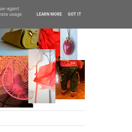
user-agent
erate usage
LEARN MORE
GOT IT