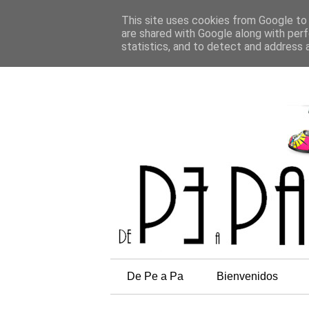
This site uses cookies from Google to d
are shared with Google along with perf
statistics, and to detect and address 
De Pe a Pa
Bienvenidos