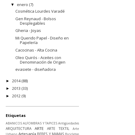
enero
(7)
▼
Cosmética Lourdes Varadé
Gen Reynaud - Bolsos
Desplegables
Gheria - Joyas
Mi Querido Papel - Diseño en
Papelería
Cacocinas - Alta Cocina
Oleo Quirós - Aceites con
Denominación de Origen
evasiete - diseñadora
2014
(88)
►
2013
(33)
►
2012
(9)
►
Etiquetas
ABANICOS
ALFOMBRAS Y TAPICES
Antigüedades
ARTE
ARQUITECTURA
ARTE TEXTIL
Arte
Artesanía
BEBES Y MAMAS
Urbano
Bicicletas